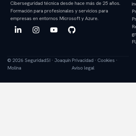
Ciberseguridad técnica desde hace más de 25 años.
in
Formación para profesionales y servicios para
P
empresas en entornos Microsoft y Azure.
P
L
I
Y
G
R
i
n
o
i
gr
n
s
u
t
F
k
t
t
h
e
a
u
u
© 2026 SeguridadSI · Joaquín
Privacidad
·
Cookies
·
d
g
b
b
Molina
Aviso legal
i
r
e
n
a
-
m
i
n