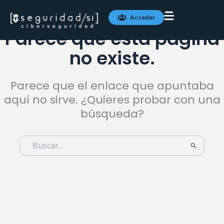
Ir
al
Acceder
contenido
Parece que esta página
no existe.
Parece que el enlace que apuntaba
aquí no sirve. ¿Quieres probar con una
búsqueda?
Buscar
por: