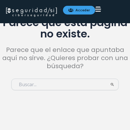
Ir
al
Acceder
contenido
Parece que esta página
no existe.
Parece que el enlace que apuntaba
aquí no sirve. ¿Quieres probar con una
búsqueda?
Buscar
por: