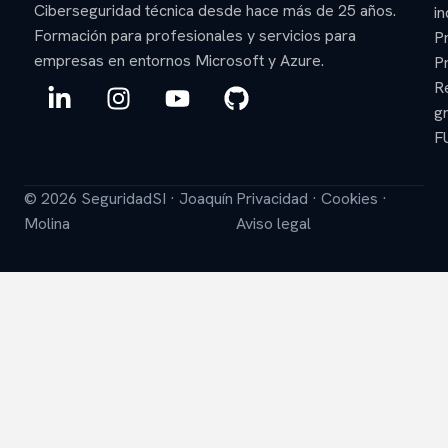
Ciberseguridad técnica desde hace más de 25 años.
in
Formación para profesionales y servicios para
P
empresas en entornos Microsoft y Azure.
P
L
I
Y
G
R
i
n
o
i
gr
n
s
u
t
F
k
t
t
h
e
a
u
u
© 2026 SeguridadSI · Joaquín
Privacidad
·
Cookies
·
d
g
b
b
Molina
Aviso legal
i
r
e
n
a
-
m
i
n