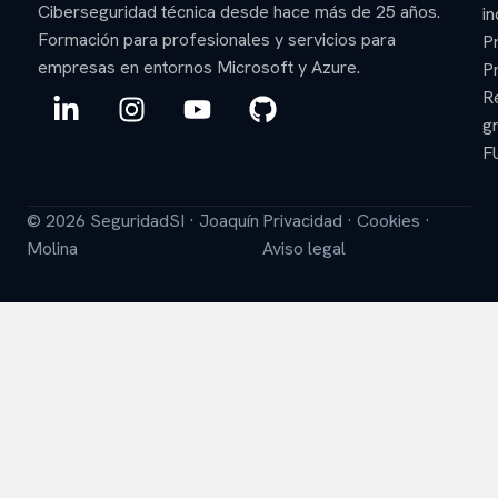
Ciberseguridad técnica desde hace más de 25 años.
in
Formación para profesionales y servicios para
P
empresas en entornos Microsoft y Azure.
P
L
I
Y
G
R
i
n
o
i
gr
n
s
u
t
F
k
t
t
h
e
a
u
u
© 2026 SeguridadSI · Joaquín
Privacidad
·
Cookies
·
d
g
b
b
Molina
Aviso legal
i
r
e
n
a
-
m
i
n