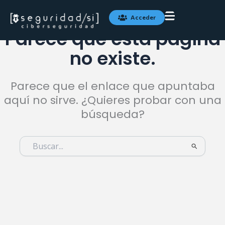
Ir
al
Acceder
contenido
Parece que esta página
no existe.
Parece que el enlace que apuntaba
aquí no sirve. ¿Quieres probar con una
búsqueda?
Buscar
por: