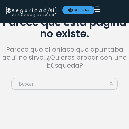
Ir
al
Acceder
contenido
Parece que esta página
no existe.
Parece que el enlace que apuntaba
aquí no sirve. ¿Quieres probar con una
búsqueda?
Buscar
por: