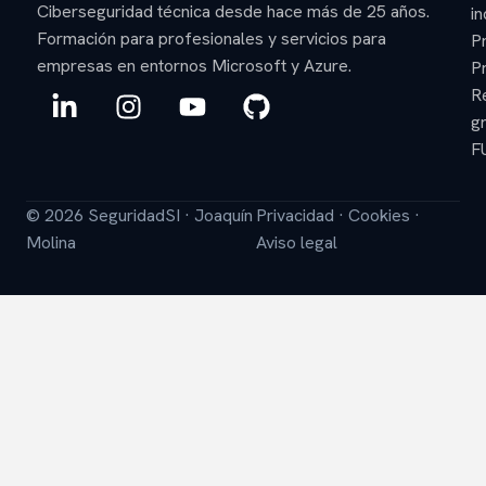
Ciberseguridad técnica desde hace más de 25 años.
in
Formación para profesionales y servicios para
P
empresas en entornos Microsoft y Azure.
P
L
I
Y
G
R
i
n
o
i
gr
n
s
u
t
F
k
t
t
h
e
a
u
u
© 2026 SeguridadSI · Joaquín
Privacidad
·
Cookies
·
d
g
b
b
Molina
Aviso legal
i
r
e
n
a
-
m
i
n