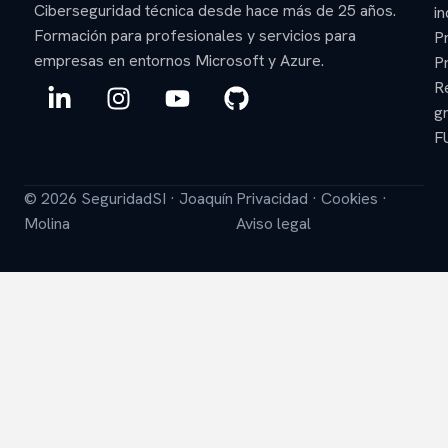
Ciberseguridad técnica desde hace más de 25 años.
in
Formación para profesionales y servicios para
P
empresas en entornos Microsoft y Azure.
P
L
I
Y
G
R
i
n
o
i
gr
n
s
u
t
F
k
t
t
h
e
a
u
u
© 2026 SeguridadSI · Joaquín
Privacidad
·
Cookies
·
d
g
b
b
Molina
Aviso legal
i
r
e
n
a
-
m
i
n