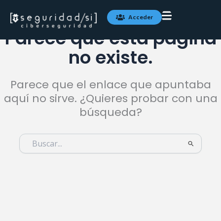
Ir
al
Acceder
contenido
Parece que esta página
no existe.
Parece que el enlace que apuntaba
aquí no sirve. ¿Quieres probar con una
búsqueda?
Buscar
por: